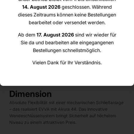
14. August 2026
geschlossen. Während
dieses Zeitraums können keine Bestellungen
bearbeitet oder versendet werden.
Ab dem
17. August 2026
sind wir wieder für
Sie da und bearbeiten alle eingegangenen
EVVA AKURA 44 Schließzylinder
Bestellungen schnellstmöglich.
Vielen Dank für Ihr Verständnis.
48,00
€
–
107,88
€
inkl. MwSt. zzgl. Versandkosten
Achtung
: Dieser Zylinder wird ohne Schlüssel ausgeliefert.
Akura 44: Eine neue
Dimension
Absolute Flexibilität mit einer mechanischen Schließanlage
– das realisiert EVVA mit Akura 44. Das innovative
Wendeschlüsselsystem bringt Sicherheit auf höchstem
Niveau zu einem attraktiven Preis.