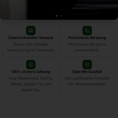
Sicherheitsprodukte aus
Österreich online kaufen
Österreichweiter Versand
Persönliche Beratung
Sicher und schneller
Wir beraten Sie gerne
Sie suchen einen Tresor, einen Schließzylinder oder ein Smart Lock
Versand in ganz Österreich.
unverbindlich.
und möchten sicher sein, dass alles wirklich zu Ihrer Situation passt?
Schlüsselbär ist Ihr österreichischer Onlineshop mit sicherer Online-
Zahlung, schneller Versand mit über 15 Jahren Erfahrung.
100% sichere Zahlung
Geprüfte Qualität
Visa, Mastercard, PayPal,
ISO-zertifizierte Produkte
Produkte ansehen
Klarna, Google Pay und
von Markenherstellern
Apple Pay.