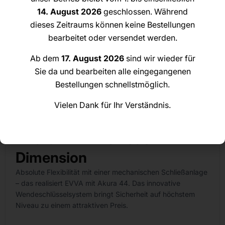
14. August 2026
geschlossen. Während
dieses Zeitraums können keine Bestellungen
bearbeitet oder versendet werden.
Ab dem
17. August 2026
sind wir wieder für
Sie da und bearbeiten alle eingegangenen
EVVA AKURA 44 Schließzylinder
Bestellungen schnellstmöglich.
Vielen Dank für Ihr Verständnis.
48,00
€
–
107,88
€
inkl. MwSt. zzgl. Versandkosten
Achtung
: Dieser Zylinder wird ohne Schlüssel ausgeliefert.
Akura 44: Eine neue
Dimension
Absolute Flexibilität mit einer mechanischen Schließanlage
– das realisiert EVVA mit Akura 44. Das innovative
Wendeschlüsselsystem bringt Sicherheit auf höchstem
Niveau zu einem attraktiven Preis.