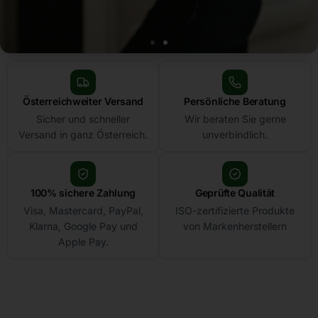
Online-Schlüsselservice für
Ersatzschlüssel &
Sonderbestellungen
Österreichweiter Versand
Persönliche Beratung
Sicher und schneller
Wir beraten Sie gerne
Versand in ganz Österreich.
unverbindlich.
Schlüssel verloren, zu wenige Schlüssel oder keine Ahnung,
welcher nachbestellt werden kann? Senden Sie uns ein Foto
, Ihre
Codekarte oder die vorhandenen Angaben. Wir prüfen Ihre Anfrage
100% sichere Zahlung
Geprüfte Qualität
unverbindlich
und
melden uns schnellstmöglich
mit der
Visa, Mastercard, PayPal,
ISO-zertifizierte Produkte
passenden Lösung.
Klarna, Google Pay und
von Markenherstellern
Apple Pay.
Ersatzschlüssel anfragen