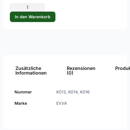
K014
In den Warenkorb
K016
Zusätzliche
Rezensionen
Produk
Informationen
(0)
Nummer
K013, K014, K016
Marke
EVVA