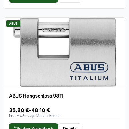
ABUS
ABUS Hangschloss 98TI
35,80
€
–
48,10
€
inkl. MwSt. zzgl. Versandkosten
In den Warenkorb
Details