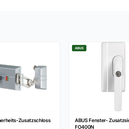
ABUS
erheits-Zusatzschloss
ABUS Fenster- Zusatzs
FO400N