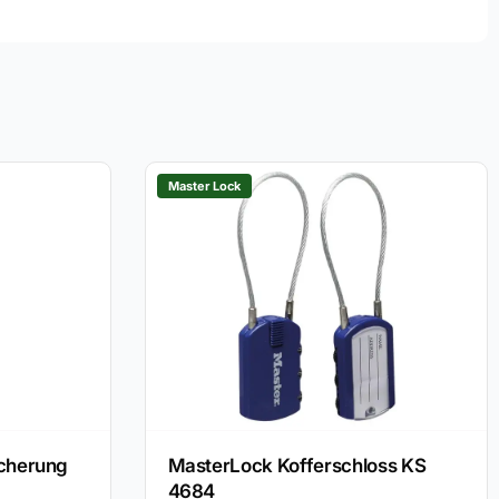
Master Lock
icherung
MasterLock Kofferschloss KS
4684