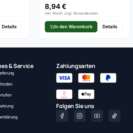
8,94
€
inkl. MwSt. zzgl. Versandkosten
Details
In den Warenkorb
Details
hes & Service
Zahlungsarten
ieferung
thoden
rrufen
Folgen Sie uns
lehrung
erklärung