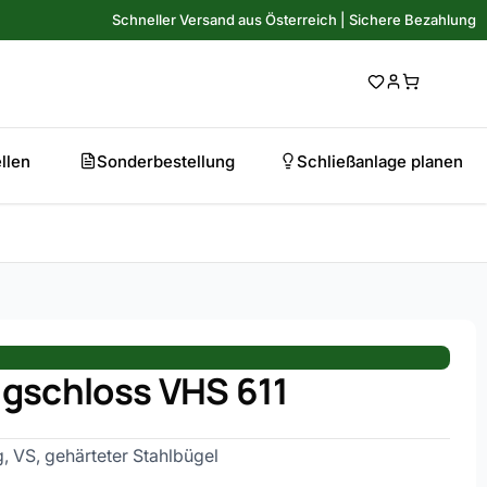
Schneller Versand aus Österreich | Sichere Bezahlung
llen
Sonderbestellung
Schließanlage planen
gschloss VHS 611
g, VS, gehärteter Stahlbügel